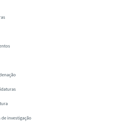
ras
entos
denação
idaturas
tura
 de investigação