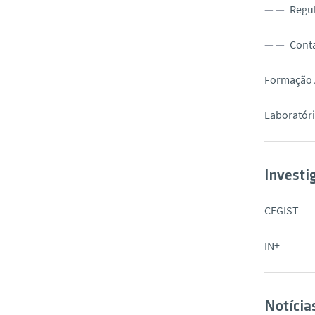
Regu
Cont
Formação 
Laboratór
Investi
CEGIST
IN+
Notícia