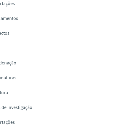
rtações
lamentos
actos
P
denação
idaturas
tura
 de investigação
rtações