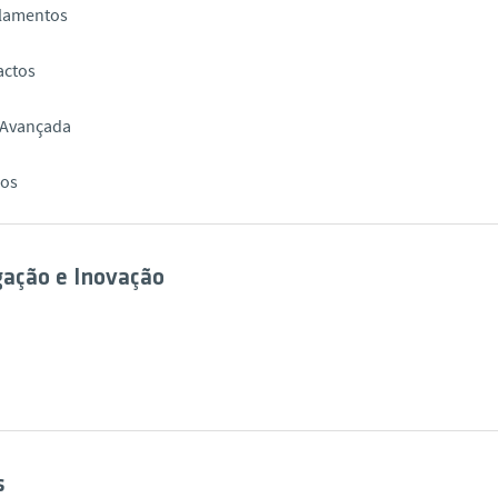
lamentos
actos
Avançada
ios
gação e Inovação
s