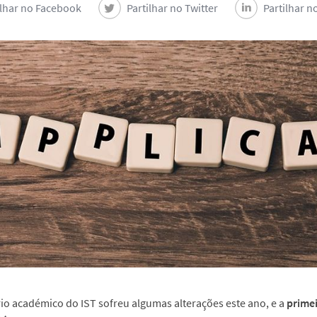
ilhar no Facebook
Partilhar no Twitter
Partilhar n
io académico do IST sofreu algumas alterações este ano, e a
primei