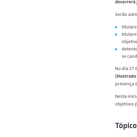
decorrerá 
Serão admi
titular
titular
objetiv
detento
se can
No dia 27 
(Mestrado
presença d
Nesta inic
objetivos 
Tópico