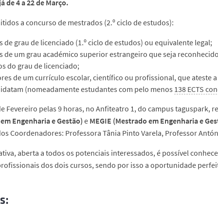
já de 4 a 22 de Março.
tidos a concurso de mestrados (2.º ciclo de estudos):
es de grau de licenciado (1.º ciclo de estudos) ou equivalente legal;
es de um grau académico superior estrangeiro que seja reconhecido
os do grau de licenciado;
res de um currículo escolar, científico ou profissional, que ateste
didatam (nomeadamente estudantes com pelo menos
138 ECTS con
de Fevereiro pelas 9 horas, no Anfiteatro 1, do campus taguspark,
 em Engenharia e Gestão)
e
MEGIE (Mestrado em Engenharia e Ges
os Coordenadores: Professora Tânia Pinto Varela, Professor Antóni
iativa, aberta a todos os potenciais interessados, é possível conhece
profissionais dos dois cursos, sendo por isso a oportunidade perfei
s: