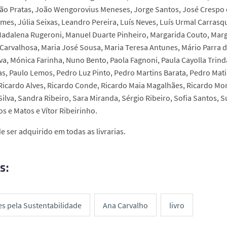
ão Pratas, João Wengorovius Meneses, Jorge Santos, José Crespo d
es, Júlia Seixas, Leandro Pereira, Luís Neves, Luís Urmal Carrasqu
adalena Rugeroni, Manuel Duarte Pinheiro, Margarida Couto, Marga
arvalhosa, Maria José Sousa, Maria Teresa Antunes, Mário Parra da S
va, Mónica Farinha, Nuno Bento, Paola Fagnoni, Paula Cayolla Trind
as, Paulo Lemos, Pedro Luz Pinto, Pedro Martins Barata, Pedro Mat
 Ricardo Alves, Ricardo Conde, Ricardo Maia Magalhães, Ricardo Mo
Silva, Sandra Ribeiro, Sara Miranda, Sérgio Ribeiro, Sofia Santos,
s e Matos e Vítor Ribeirinho.
e ser adquirido em todas as livrarias.
s:
es pela Sustentabilidade
Ana Carvalho
livro