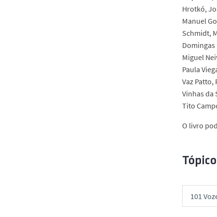
Hrotkó, Jo
Manuel Gom
Schmidt, M
Domingas C
Miguel Nei
Paula Vieg
Vaz Patto,
Vinhas da 
Tito Campo
O livro pod
Tópico
101 Voz