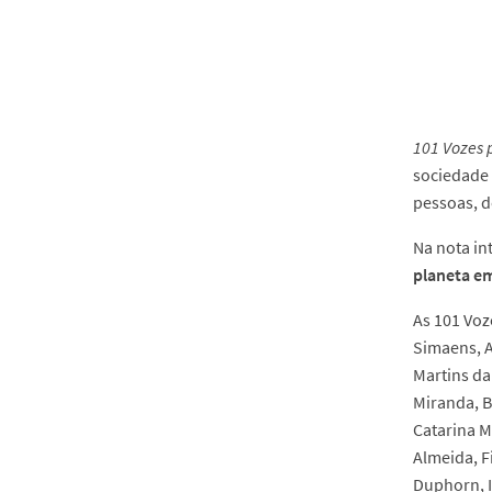
101 Vozes 
sociedade
pessoas, d
Na nota in
planeta em
As 101 Voz
Simaens, A
Martins da
Miranda, B
Catarina M
Almeida, F
Duphorn, I