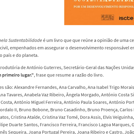
pela Sustentabilidade
é um livro que que reúne a opinião de uma ce
 civil, empenhados em assegurar o desenvolvimento responsável e
o país e do planeta.
trodutória de António Guterres, Secretário-Geral das Nações Unida
 primeiro lugar."
, frase que resume a razão do livro.
es são: Alexandre Fernandes, Ana Carvalho, Ana Isabel Trigo Morai
na Tavares, Anabela Vaz Ribeiro, Ângela Morgado, António Costa Si
 Costa, António Miguel Ferreira, António Paula Soares, António Por
ordalo II, Bruno Bobone, Bruno Casadinho, Bruno Proença, Carlos F
atos, Cristina Ataíde, Cristina Vaz Tomé, Dora Assis, Elvis Veiguinha
ilipe Duarte Santos, Francisco Ferreira, Francisco Lagoa Marques, G
nês Sequeira, Joana Portugal Pereira, Joana Ribeiro e Castro, Joã