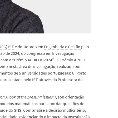
DEG) IST
e doutorado em
Engenharia e Gestão
pelo
ição de 2024, do congresso em Investigação
, com o “Prémio APDIO IO2024” . O Prémio APDIO
ento nesta área de investigação, realizado por
lementos de 5 universidades portuguesas: U. Porto,
 representada pelo IST através da Professora do
r: A look at the pressing issues")
, sob orientação
modelos matemáticos para abordar questões de
úde do SNS. Com análise à decisão multicritério,
specialidade, evidenciando o impacto da Investigação