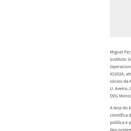
Miguel Per
Instituto 
Operaciona
IO2024, at
sócios da 
U. Aveiro,
DEG Mónica
A tese do M
científica
política e
deu origem