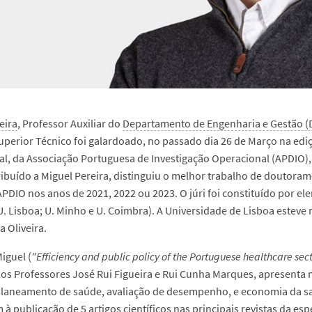
eira
, Professor Auxiliar do
Departamento de Engenharia e Gestão (
Superior Técnico foi galardoado, no passado dia 26 de Março na ed
l, da Associação Portuguesa de Investigação Operacional (APDIO)
ribuído a Miguel Pereira, distinguiu o melhor trabalho de doutoram
APDIO nos anos de 2021, 2022 ou 2023. O júri foi constituído por e
 U. Lisboa; U. Minho e U. Coimbra). A Universidade de Lisboa esteve
 Oliveira.
iguel (
"Efficiency and public policy of the Portuguese healthcare secto
 dos Professores
José Rui Figueira e
Rui Cunha Marques, apresenta 
 planeamento de saúde, avaliação de desempenho, e economia da sa
 à publicação de 5 artigos científicos nas principais revistas da e