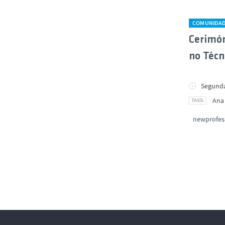
COMUNIDA
Cerimón
no Técn
Segunda-
Ana 
newprofes