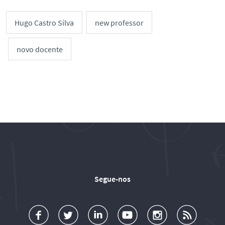
Hugo Castro Silva
new professor
novo docente
Segue-nos
a
o
d
o
o
u